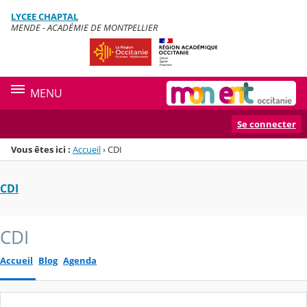
Panneau de gestion des cookies
LYCEE CHAPTAL
Menu de la rubrique
Contenu
MENDE - ACADÉMIE DE MONTPELLIER
MENU
Se connecter
Vous êtes ici :
Accueil
›
CDI
CDI
CDI
Accueil
Blog
Agenda