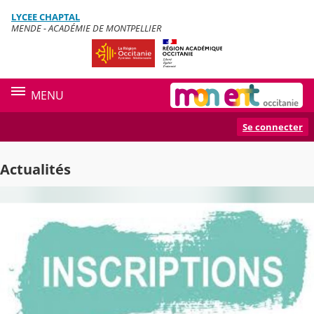
Panneau de gestion des cookies
LYCEE CHAPTAL
Contenu
MENDE - ACADÉMIE DE MONTPELLIER
MENU
Se connecter
Actualités