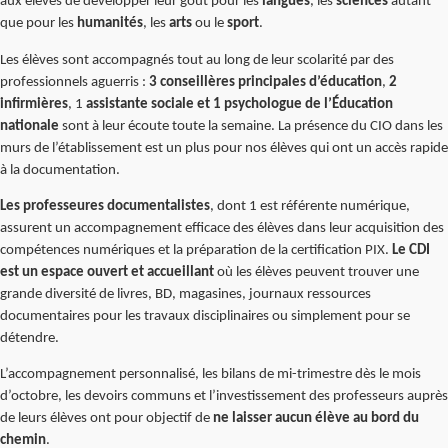
aux élèves de développer leur goût pour les
langues
, les
sciences
autant
que pour les
humanités
, les
arts
ou le
sport
.
Les élèves sont accompagnés tout au long de leur scolarité par des
professionnels aguerris :
3 conseillères principales d’éducation
,
2
infirmières
, 1
assistante sociale et 1 psychologue de l’Éducation
nationale
sont à leur écoute toute la semaine. La présence du CIO dans les
murs de l’établissement est un plus pour nos élèves qui ont un accès rapide
à la documentation.
Les professeures documentalistes
, dont 1 est référente numérique,
assurent un accompagnement efficace des élèves dans leur acquisition des
compétences numériques et la préparation de la certification PIX.
Le CDI
est un espace ouvert et accueillant
où les élèves peuvent trouver une
grande diversité de livres, BD, magasines, journaux ressources
documentaires pour les travaux disciplinaires ou simplement pour se
détendre.
L’accompagnement personnalisé, les bilans de mi-trimestre dès le mois
d’octobre, les devoirs communs et l’investissement des professeurs auprès
de leurs élèves ont pour objectif de
ne laisser aucun élève au bord du
chemin
.