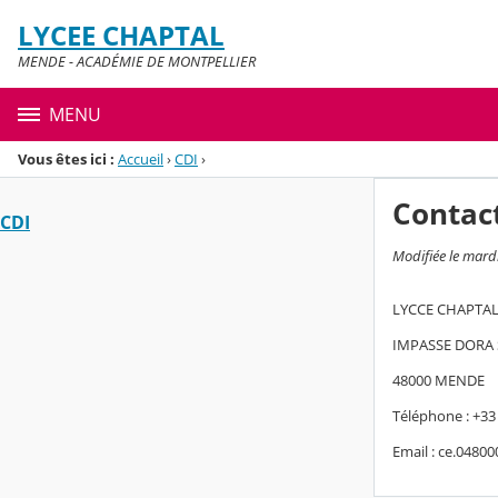
Panneau de gestion des cookies
LYCEE CHAPTAL
Menu de la rubrique
Contenu
MENDE - ACADÉMIE DE MONTPELLIER
MENU
Vous êtes ici :
Accueil
›
CDI
›
Contac
CDI
Modifiée le mard
LYCCE CHAPTA
IMPASSE DORA
48000 MENDE
Téléphone : +33 
Email : ce.0480