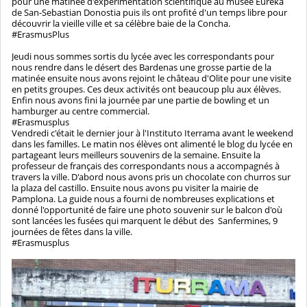
pour une matinée d'expérimentation scientifique au musée Eureka
de San-Sebastian Donostia puis ils ont profité d'un temps libre pour
découvrir la vieille ville et sa célèbre baie de la Concha.
#ErasmusPlus
Jeudi nous sommes sortis du lycée avec les correspondants pour
nous rendre dans le désert des Bardenas une grosse partie de la
matinée ensuite nous avons rejoint le château d'Olite pour une visite
en petits groupes. Ces deux activités ont beaucoup plu aux élèves.
Enfin nous avons fini la journée par une partie de bowling et un
hamburger au centre commercial.
#Erasmusplus
Vendredi c'était le dernier jour à l'Instituto Iterrama avant le weekend
dans les familles. Le matin nos élèves ont alimenté le blog du lycée en
partageant leurs meilleurs souvenirs de la semaine. Ensuite la
professeur de français des correspondants nous a accompagnés à
travers la ville. D'abord nous avons pris un chocolate con churros sur
la plaza del castillo. Ensuite nous avons pu visiter la mairie de
Pamplona. La guide nous a fourni de nombreuses explications et
donné l'opportunité de faire une photo souvenir sur le balcon d'où
sont lancées les fusées qui marquent le début des Sanfermines, 9
journées de fêtes dans la ville.
#Erasmusplus