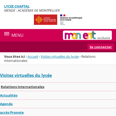
Panneau de gestion des cookies
LYCEE CHAPTAL
Menu de la rubrique
Contenu
MENDE - ACADÉMIE DE MONTPELLIER
MENU
Se connecter
Vous êtes ici :
Accueil
›
Visites virtuelles du lycée
›
Relations
internationales
Visites virtuelles du lycée
Relations internationales
Actualités
Agenda
accès Pronote