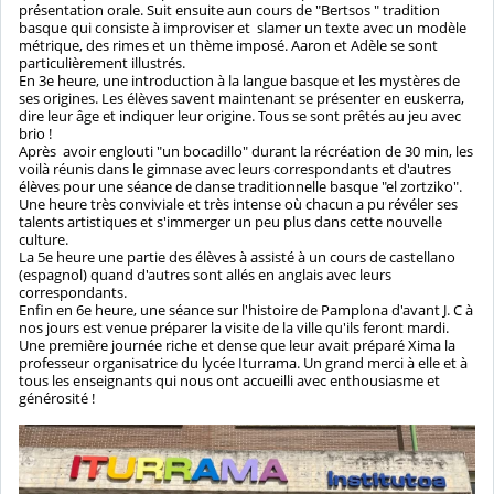
présentation orale. Suit ensuite aun cours de "Bertsos " tradition
basque qui consiste à improviser et slamer un texte avec un modèle
métrique, des rimes et un thème imposé. Aaron et Adèle se sont
particulièrement illustrés.
En 3e heure, une introduction à la langue basque et les mystères de
ses origines. Les élèves savent maintenant se présenter en euskerra,
dire leur âge et indiquer leur origine. Tous se sont prêtés au jeu avec
brio !
Après avoir englouti "un bocadillo" durant la récréation de 30 min, les
voilà réunis dans le gimnase avec leurs correspondants et d'autres
élèves pour une séance de danse traditionnelle basque "el zortziko".
Une heure très conviviale et très intense où chacun a pu révéler ses
talents artistiques et s'immerger un peu plus dans cette nouvelle
culture.
La 5e heure une partie des élèves à assisté à un cours de castellano
(espagnol) quand d'autres sont allés en anglais avec leurs
correspondants.
Enfin en 6e heure, une séance sur l'histoire de Pamplona d'avant J. C à
nos jours est venue préparer la visite de la ville qu'ils feront mardi.
Une première journée riche et dense que leur avait préparé Xima la
professeur organisatrice du lycée Iturrama. Un grand merci à elle et à
tous les enseignants qui nous ont accueilli avec enthousiasme et
générosité !