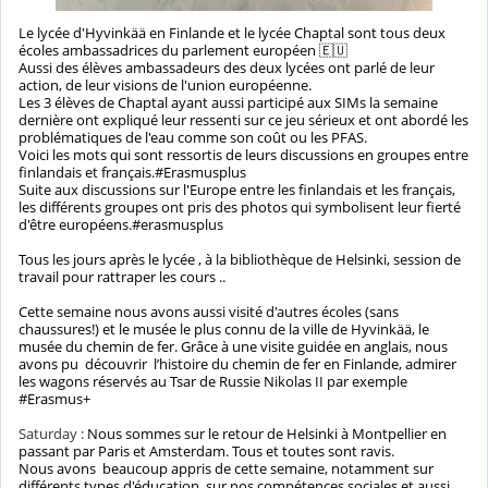
Le lycée d'Hyvinkää en Finlande et le lycée Chaptal sont tous deux
écoles ambassadrices du parlement européen 🇪🇺
Aussi des élèves ambassadeurs des deux lycées ont parlé de leur
action, de leur visions de l'union européenne.
Les 3 élèves de Chaptal ayant aussi participé aux SIMs la semaine
dernière ont expliqué leur ressenti sur ce jeu sérieux et ont abordé les
problématiques de l'eau comme son coût ou les PFAS.
Voici les mots qui sont ressortis de leurs discussions en groupes entre
finlandais et français.#Erasmusplus
Suite aux discussions sur l'Europe entre les finlandais et les français,
les différents groupes ont pris des photos qui symbolisent leur fierté
d'être européens.#erasmusplus
Tous les jours après le lycée , à la bibliothèque de Helsinki, session de
travail pour rattraper les cours ..
Cette semaine nous avons aussi visité d'autres écoles (sans
chaussures!) et le musée le plus connu de la ville de Hyvinkää, le
musée du chemin de fer. Grâce à une visite guidée en anglais, nous
avons pu découvrir l’histoire du chemin de fer en Finlande, admirer
les wagons réservés au Tsar de Russie Nikolas II par exemple
#Erasmus+
Saturday :
Nous sommes sur le retour de Helsinki à Montpellier en
passant par Paris et Amsterdam. Tous et toutes sont ravis.
Nous avons beaucoup appris de cette semaine, notamment sur
différents types d'éducation, sur nos compétences sociales et aussi