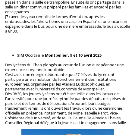
passé 1h dans la salle de trampoline. Ensuite ils ont partagé dans la
salle un dîner commun préparé par les familles et encadré par les
enseignantes.
J7 : avec les yeux remplis de larmes d'émotion, après les
embrassades, les "ahora tienes una casa en España" et une incursion
espagnole dans le bus pour une dernière embrassade, le bus a décollé
à 8h30.
SIM Occitanie
Montpellier, 9 et 10 avril 2025
Des lycéens du Chap plongés au cœur de l’Union européenne : une
expérience citoyenne inoubliable
C’est avec une énergie débordante que 27 élèves du lycée ont
participé à une simulation du fonctionnement des institutions
européennes, organisée par les Ateliers Ludosophiques, en
partenariat avec l’Université d'Economie de Montpellier.
Dès 9h30, les jeunes lycéens ont été accueillis dans les locaux de
l’université pour une journée, rythmée par des débats, des prises de
parole et des temps de délibération. Arborant leurs badges
fraîchement remis, ils ont ouvert les travaux lors d’une cérémonie
officielle en présence, notamment, de Mme Isabelle Parot, Vice-
Présidente de l’Université, et de M. Guillaume De Almeida Chaves,
Conseiller Régional délégué à la Jeunesse. Un engagement sans faille