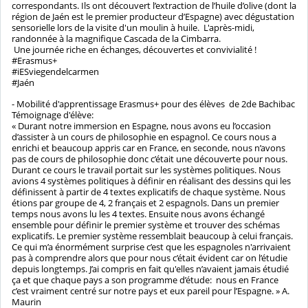
correspondants. Ils ont découvert l’extraction de l’huile d’olive (dont la
région de Jaén est le premier producteur d’Espagne) avec dégustation
sensorielle lors de la visite d'un moulin à huile. L'après-midi,
randonnée à la magnifique Cascada de la Cimbarra.
Une journée riche en échanges, découvertes et convivialité !
#Erasmus+
#iESviegendelcarmen
#Jaén
- Mobilité d'apprentissage Erasmus+ pour des élèves de 2de Bachibac
Témoignage d'élève:
« Durant notre immersion en Espagne, nous avons eu l’occasion
d’assister à un cours de philosophie en espagnol. Ce cours nous a
enrichi et beaucoup appris car en France, en seconde, nous n’avons
pas de cours de philosophie donc c’était une découverte pour nous.
Durant ce cours le travail portait sur les systèmes politiques. Nous
avions 4 systèmes politiques à définir en réalisant des dessins qui les
définissent à partir de 4 textes explicatifs de chaque système. Nous
étions par groupe de 4, 2 français et 2 espagnols. Dans un premier
temps nous avons lu les 4 textes. Ensuite nous avons échangé
ensemble pour définir le premier système et trouver des schémas
explicatifs. Le premier système ressemblait beaucoup à celui français.
Ce qui m’a énormément surprise c’est que les espagnoles n'arrivaient
pas à comprendre alors que pour nous c’était évident car on l’étudie
depuis longtemps. J’ai compris en fait qu'elles n’avaient jamais étudié
ça et que chaque pays a son programme d’étude: nous en France
c’est vraiment centré sur notre pays et eux pareil pour l’Espagne. » A.
Maurin