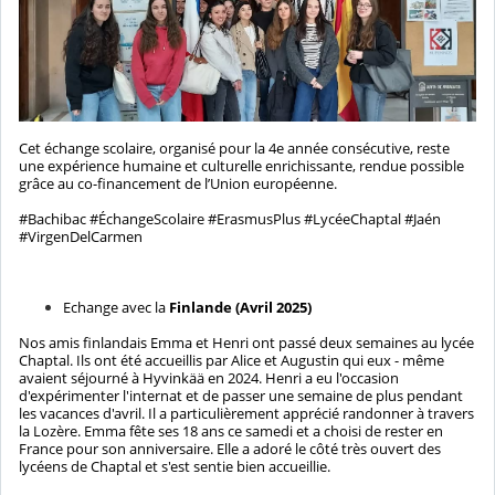
Cet échange scolaire, organisé pour la 4e année consécutive, reste
une expérience humaine et culturelle enrichissante, rendue possible
grâce au co-financement de l’Union européenne.
#Bachibac #ÉchangeScolaire #ErasmusPlus #LycéeChaptal #Jaén
#VirgenDelCarmen
Echange avec la
Finlande (Avril 2025)
Nos amis finlandais Emma et Henri ont passé deux semaines au lycée
Chaptal. Ils ont été accueillis par Alice et Augustin qui eux - même
avaient séjourné à Hyvinkää en 2024. Henri a eu l'occasion
d'expérimenter l'internat et de passer une semaine de plus pendant
les vacances d'avril. Il a particulièrement apprécié randonner à travers
la Lozère. Emma fête ses 18 ans ce samedi et a choisi de rester en
France pour son anniversaire. Elle a adoré le côté très ouvert des
lycéens de Chaptal et s'est sentie bien accueillie.