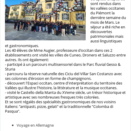
sont rendus dans
les vallées occitanes
du Piémont la
dernière semaine du
mois de Mars. Le
séjour a été riche en
découvertes
patrimoniales mais
aussi linguistiques
et gastronomiques.
Les 40 élèves de Mme Augier, professeure d'occitan dans ces 2
établissements ont visité les villes de Cuneo, Dronero et Saluzzo entre
autres. Ils ont également:
- participé à un parcours multisensoriel dans le Parc fluvial Gesso &
Sturia
- parcouru la réserve naturelle des Ciciu del Villar San Costanzo avec
ses colonnes d'érosion en forme de champignons.
- découvert l'Espaci occitan, centre d'interprétation du territoire des
Vallées qui illustre l'histoire, la littérature et la musique occitanes.
- visité le Castello della Manta du XVeme siècle, un trésor historique et
artistique avec ses nombreuses fresques très colorées.
Et se sont régalés des spécialités gastronomiques de nos voisins
italiens: "antipasti, pizze, gelati" et la traditionnelle "Colomba di
Pasqua".
Voyage en Allemagne