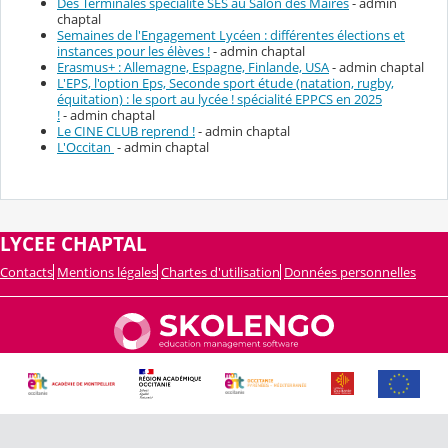
Des Terminales spécialité SES au Salon des Maires
- admin
chaptal
Semaines de l'Engagement Lycéen : différentes élections et
instances pour les élèves !
- admin chaptal
Erasmus+ : Allemagne, Espagne, Finlande, USA
- admin chaptal
L'EPS, l'option Eps, Seconde sport étude (natation, rugby,
équitation) : le sport au lycée ! spécialité EPPCS en 2025
!
- admin chaptal
Le CINE CLUB reprend !
- admin chaptal
L'Occitan
- admin chaptal
LYCEE CHAPTAL
Contacts
Mentions légales
Chartes d'utilisation
Données personnelles