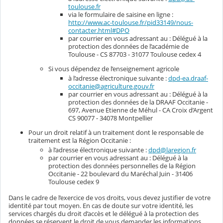
toulouse.fr
via le formulaire de saisine en ligne :
http://www.ac-toulouse.fr/pid33149/nous-
contacter.html#DPO
par courrier en vous adressant au : Délégué à la
protection des données de l’académie de
Toulouse - CS 87703 - 31077 Toulouse cedex 4
Si vous dépendez de l’enseignement agricole
à l’adresse électronique suivante :
dpd-ea.draaf-
occitanie@agriculture.gouv.fr
par courrier en vous adressant au : Délégué à la
protection des données de la DRAAF Occitanie -
697, Avenue Etienne de Méhul - CA Croix d’Argent
CS 90077 - 34078 Montpellier
Pour un droit relatif à un traitement dont le responsable de
traitement est la Région Occitanie :
à l’adresse électronique suivante :
dpd@laregion.fr
par courrier en vous adressant au : Délégué à la
protection des données personnelles de la Région
Occitanie - 22 boulevard du Maréchal Juin - 31406
Toulouse cedex 9
Dans le cadre de l’exercice de vos droits, vous devez justifier de votre
identité par tout moyen. En cas de doute sur votre identité, les
services chargés du droit d’accès et le délégué à la protection des
données se réservent le droit de vous demander les informations