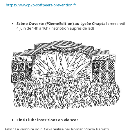
https://www.p2p-softpeers-prevention.fr
Scène Ouverte (#2emeEdition) au Lycée Chaptal :
mercredi
4 juin de 14h à 16h (inscription auprès de Jad)
Ciné Club : inscritions en vie sco !
Film : Le vampire noir, 1953 réalisé par Roman Vinoly Barreto