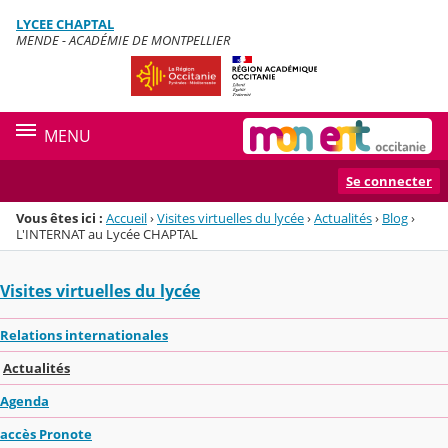
Panneau de gestion des cookies
LYCEE CHAPTAL
Menu de la rubrique
Contenu
MENDE - ACADÉMIE DE MONTPELLIER
MENU
Se connecter
Vous êtes ici :
Accueil
›
Visites virtuelles du lycée
›
Actualités
›
Blog
›
L'INTERNAT au Lycée CHAPTAL
Visites virtuelles du lycée
Relations internationales
Actualités
Agenda
accès Pronote