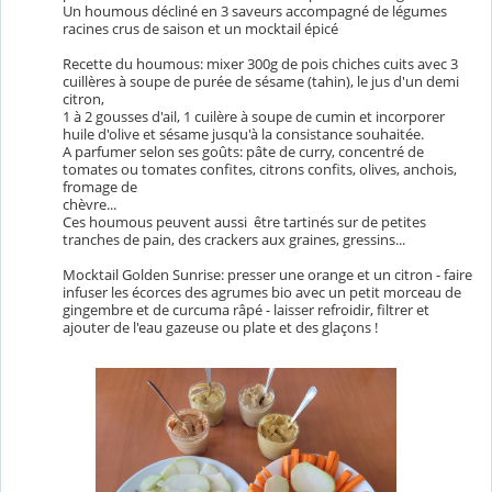
Un houmous décliné en 3 saveurs accompagné de légumes
racines crus de saison et un mocktail épicé
Recette du houmous: mixer 300g de pois chiches cuits avec 3
cuillères à soupe de purée de sésame (tahin), le jus d'un demi
citron,
1 à 2 gousses d'ail, 1 cuilère à soupe de cumin et incorporer
huile d'olive et sésame jusqu'à la consistance souhaitée.
A parfumer selon ses goûts: pâte de curry, concentré de
tomates ou tomates confites, citrons confits, olives, anchois,
fromage de
chèvre...
Ces houmous peuvent aussi être tartinés sur de petites
tranches de pain, des crackers aux graines, gressins...
Mocktail Golden Sunrise: presser une orange et un citron - faire
infuser les écorces des agrumes bio avec un petit morceau de
gingembre et de curcuma râpé - laisser refroidir, filtrer et
ajouter de l'eau gazeuse ou plate et des glaçons !