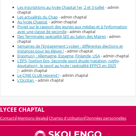
Les inscriptions au lycée Chaptal 1er, 2 et 3 juillet
- admin
chaptal
Les actualités du Chap
- admin chaptal
Au lycée Chaptal
- admin chaptal
Projet sur le rapport des jeunes aux médias et à l'information
avec une classe de seconde
- admin chaptal
Des Terminales spécialité SES au Salon des Maires
- admin
chaptal
Semaines de l'Engagement Lycéen : différentes élections et
instances pour les élèves !
- admin chaptal
Erasmus+ : Allemagne, Espagne, Finlande, USA
- admin chaptal
L'EPS, l'option Eps, Seconde sport étude (natation, rugby,
équitation) : le sport au lycée ! spécialité EPPCS en 2025
!
- admin chaptal
Le CINE CLUB reprend !
- admin chaptal
L'Occitan
- admin chaptal
LYCEE CHAPTAL
Contacts
Mentions légales
Chartes d'utilisation
Données personnelles