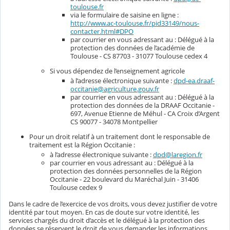
toulouse.fr
via le formulaire de saisine en ligne :
http://www.ac-toulouse.fr/pid33149/nous-
contacter.html#DPO
par courrier en vous adressant au : Délégué à la
protection des données de l’académie de
Toulouse - CS 87703 - 31077 Toulouse cedex 4
Si vous dépendez de l’enseignement agricole
à l’adresse électronique suivante :
dpd-ea.draaf-
occitanie@agriculture.gouv.fr
par courrier en vous adressant au : Délégué à la
protection des données de la DRAAF Occitanie -
697, Avenue Etienne de Méhul - CA Croix d’Argent
CS 90077 - 34078 Montpellier
Pour un droit relatif à un traitement dont le responsable de
traitement est la Région Occitanie :
à l’adresse électronique suivante :
dpd@laregion.fr
par courrier en vous adressant au : Délégué à la
protection des données personnelles de la Région
Occitanie - 22 boulevard du Maréchal Juin - 31406
Toulouse cedex 9
Dans le cadre de l’exercice de vos droits, vous devez justifier de votre
identité par tout moyen. En cas de doute sur votre identité, les
services chargés du droit d’accès et le délégué à la protection des
données se réservent le droit de vous demander les informations