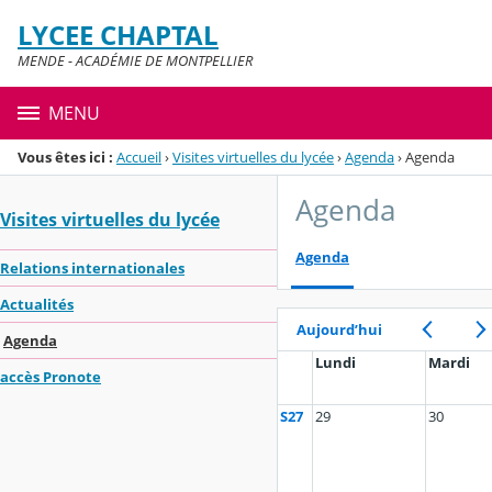
Panneau de gestion des cookies
LYCEE CHAPTAL
Menu de la rubrique
Contenu
MENDE - ACADÉMIE DE MONTPELLIER
MENU
Vous êtes ici :
Accueil
›
Visites virtuelles du lycée
›
Agenda
›
Agenda
Agenda
Visites virtuelles du lycée
Agenda
Relations internationales
Actualités
Aujourd’hui
Agenda
Lundi
Mardi
accès Pronote
S27
29
30