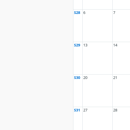
S28
6
7
S29
13
14
S30
20
21
S31
27
28