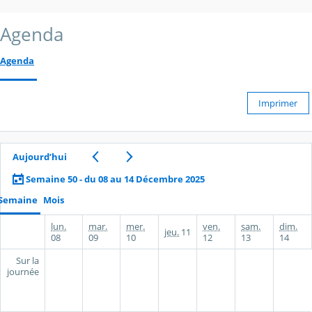
Agenda
Agenda
Imprimer
Aujourd’hui
Semaine 50 - du 08 au 14 Décembre 2025
Semaine
Mois
lun.
mar.
mer.
ven.
sam.
dim.
jeu.
11
08
09
10
12
13
14
Sur la
journée