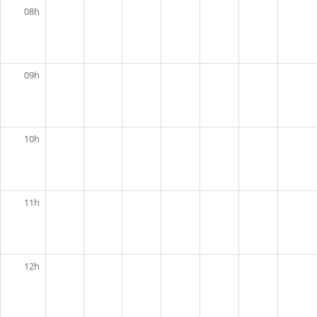
08h
09h
10h
11h
12h